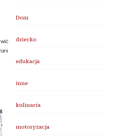
Dom
dziecko
twić
Pani
edukacja
e
inne
kulinaria
motoryzacja