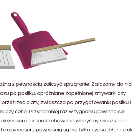
na z pewnością zaliczyć sprzątanie. Zaliczamy do nic
razu po posiłku, opróżniane zapełnionej zmywarki czy
 przetrzeć blaty, zwłaszcza po przygotowaniu posiłku i
 czy sofie. Przynajmniej raz w tygodniu powinno się
 zależności od zapotrzebowania winnyśmy mieszkanie
 te czynności z pewnością są nie tylko czasochłonne al