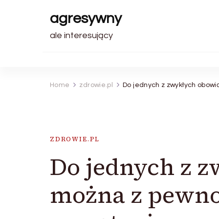
agresywny
ale interesujący
Home
zdrowie.pl
Do jednych z zwykłych obowi
ZDROWIE.PL
Do jednych z 
można z pewno