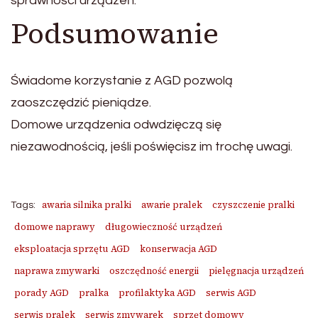
sprawności urządzeń.
Podsumowanie
Świadome korzystanie z AGD pozwolą
zaoszczędzić pieniądze.
Domowe urządzenia odwdzięczą się
niezawodnością, jeśli poświęcisz im trochę uwagi.
awaria silnika pralki
awarie pralek
czyszczenie pralki
Tags:
domowe naprawy
długowieczność urządzeń
eksploatacja sprzętu AGD
konserwacja AGD
naprawa zmywarki
oszczędność energii
pielęgnacja urządzeń
porady AGD
pralka
profilaktyka AGD
serwis AGD
serwis pralek
serwis zmywarek
sprzęt domowy