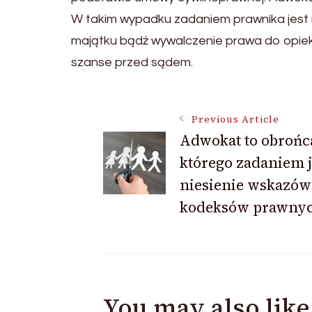
W takim wypadku zadaniem prawnika jest na
majątku bądź wywalczenie prawa do opie
szanse przed sądem.
Post
Previous Article
Adwokat to obrońc
którego zadaniem j
Navigation
niesienie wskazów
kodeksów prawnyc
You may also like