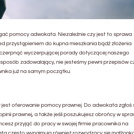
ać pomocy adwokata. Niezależnie czy jest to sprawa
zed przystąpieniem do kupna mieszkania bądź złożenia
aczerpnąć wyczerpującej porady dotyczącej naszego
w sposób zadowalający, nie jesteśmy pewni przepisów cz
awnika już na samym początku.
est oferowanie pomocy prawnej. Do adwokata zgłoś się
opinii prawnej, a także jeśli poszukujesz obrońcy w spr
cesz przyjąć do pracy w swojej firmie pracownika na
ta często wynajmują również rozwodzący się małżonko