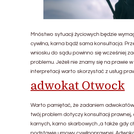
Mnóstwo sytuacji życiowych będzie wymag
cywilna, karna bądź sama konsultacja. Pr
wniosku do sądu powinno się wcześniej z
problemu. Jeżeli nie znamy się na prawie 
interpretacji warto skorzystać z usług pr
adwokat Otwock
Warto pamiętać, że zadaniem adwokatów j
twój problem dotyczy konsultacji prawnej, 
karnych, karno skarbowych ,a także gdy ch
podstawie umowy cywilnoprawnej. Adwoka