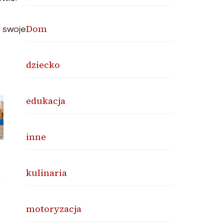
Dom
 swoje
dziecko
edukacja
inne
kulinaria
motoryzacja