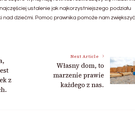
jczęściej ustalenie jak najkorzystniejszego podziału
ki nad dziećmi. Pomoc prawnika pomoże nam zwiększyć
Next Article
a,
Własny dom, to
est
marzenie prawie
ek z
każdego z nas.
h.