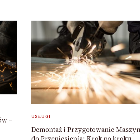
USŁUGI
ów –
Demontaż i Przygotowanie Maszy
do Przeniesienia: Krok po kroku