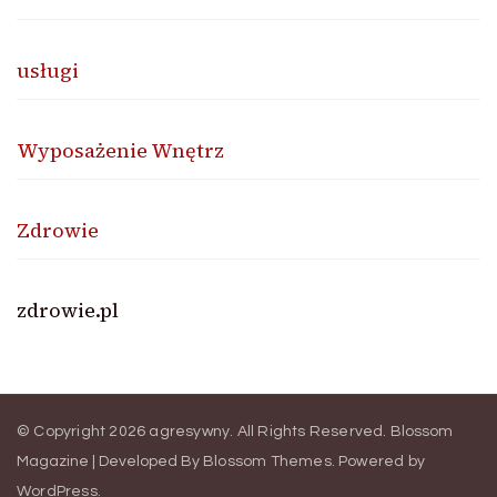
usługi
Wyposażenie Wnętrz
Zdrowie
zdrowie.pl
© Copyright 2026
agresywny
. All Rights Reserved.
Blossom
Magazine | Developed By
Blossom Themes
.
Powered by
WordPress
.