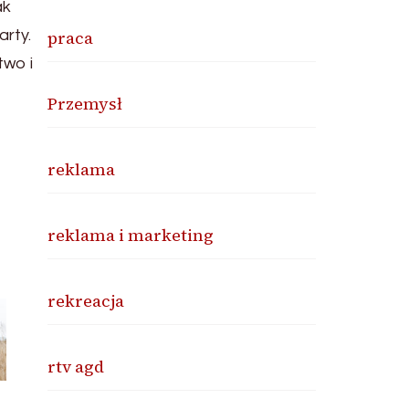
ak
praca
rty.
two i
Przemysł
reklama
reklama i marketing
rekreacja
rtv agd