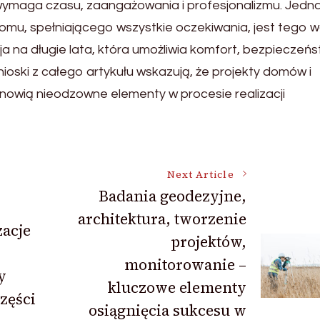
 wymaga czasu, zaangażowania i profesjonalizmu. Jedn
mu, spełniającego wszystkie oczekiwania, jest tego wa
 na długie lata, która umożliwia komfort, bezpieczeńs
oski z całego artykułu wskazują, że projekty domów i
nowią nieodzowne elementy w procesie realizacji
Next Article
Badania geodezyjne,
architektura, tworzenie
zacje
projektów,
monitorowanie –
y
kluczowe elementy
zęści
osiągnięcia sukcesu w