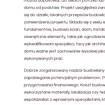
można dopasować do swoich potrzeb lub mo
domu od podstaw. Projekt uwzględnia zaró
się do działki, lokalnych przepisów budo
zatwierdzeniu projektu. Składa się z wiel
fundamentów, budowa ścian, dach, instala
zewnętrzne elementy, takie jak ogrodzeni
wykwalifikowani specjaliści, tacy jak archit
domu ważne jest zachowanie wysokiej jak
wykonywanych prac.
Dobrze zorganizowany nadzór budowlany 
zapobieganie potencjalnym problemom. 
przygotowania finansowego. Koszt budowy 
wykorzystane materiały, lokalizacja czy t
współdziałać z wprawnymi specjalistami, 