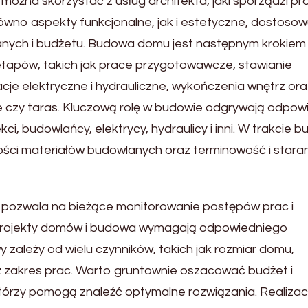
żna skorzystać z usług architekta, jaki sporządzi pro
wno aspekty funkcjonalne, jak i estetyczne, dostosow
wlanych i budżetu. Budowa domu jest następnym krokiem
u etapów, takich jak prace przygotowawcze, stawianie
cje elektryczne i hydrauliczne, wykończenia wnętrz ora
e czy taras. Kluczową rolę w budowie odgrywają odpow
ekci, budowlańcy, elektrycy, hydraulicy i inni. W trakcie 
ości materiałów budowlanych oraz terminowość i star
pozwala na bieżące monitorowanie postępów prac i
Projekty domów i budowa wymagają odpowiedniego
zależy od wielu czynników, takich jak rozmiar domu,
eż zakres prac. Warto gruntownie oszacować budżet i
którzy pomogą znaleźć optymalne rozwiązania. Realizac