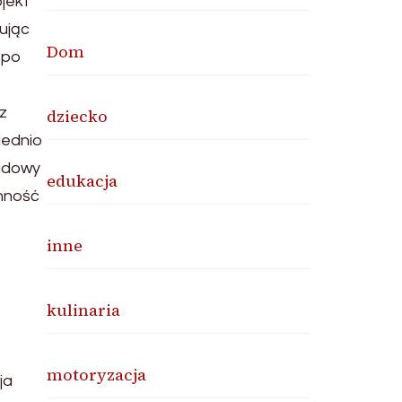
jekt
ując
Dom
 po
z
dziecko
iednio
budowy
edukacja
anność
inne
kulinaria
motoryzacja
ja