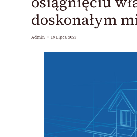
osiągnięciu wł
doskonałym mi
Admin
19 Lipca 2023