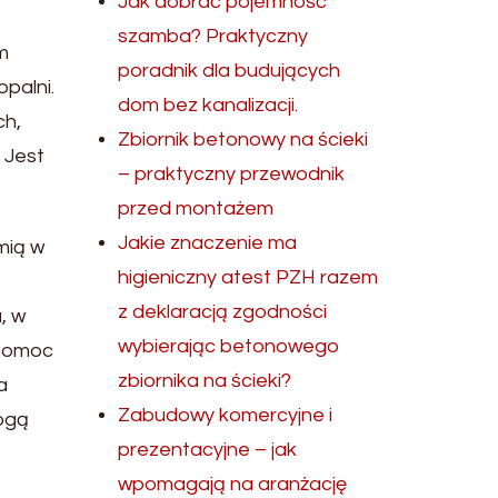
Jak dobrać pojemność
szamba? Praktyczny
m
poradnik dla budujących
palni.
dom bez kanalizacji.
ch,
Zbiornik betonowy na ścieki
 Jest
– praktyczny przewodnik
przed montażem
Jakie znaczenie ma
mią w
higieniczny atest PZH razem
z deklaracją zgodności
, w
wybierając betonowego
 pomoc
zbiornika na ścieki?
a
Zabudowy komercyjne i
mogą
prezentacyjne – jak
wpomagają na aranżację