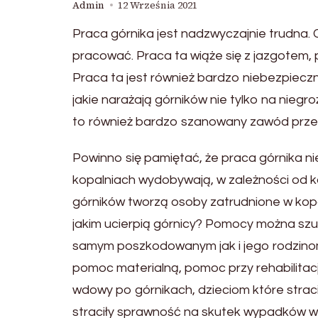
Admin
12 Września 2021
Praca górnika jest nadzwyczajnie trudna. C
pracować. Praca ta wiąże się z jazgotem, 
Praca ta jest również bardzo niebezpiec
jakie narażają górników nie tylko na niegr
to również bardzo szanowany zawód prze
Powinno się pamiętać, że praca górnika n
kopalniach wydobywają, w zależności od ko
górników tworzą osoby zatrudnione w kopa
jakim ucierpią górnicy? Pomocy można sz
samym poszkodowanym jak i jego rodzinom.
pomoc materialną, pomoc przy rehabilitac
wdowy po górnikach, dzieciom które stracił
straciły sprawność na skutek wypadków w