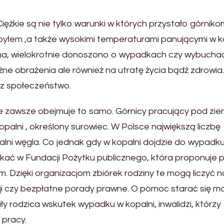
iężkie są nie tylko warunki w których przystało górniko
pyłem ,a także wysokimi temperaturami panującymi w ko
zna, wielokrotnie donoszono o wypadkach czy wybucha
oźne obrażenia ale również na utratę życia bądź zdrowia.
z społeczeństwo.
ie zawsze obejmuje to samo. Górnicy pracujący pod zie
palni , określony surowiec. W Polsce największą liczbę
lni węgla. Co jednak gdy w kopalni dojdzie do wypadku
ukać w Fundacji Pożytku publicznego, która proponuje
 Dzięki organizacjom zbiórek rodziny te mogą liczyć n
ji czy bezpłatne porady prawne. O pomoc starać się 
y rodzica wskutek wypadku w kopalni, inwalidzi, którzy
 pracy.