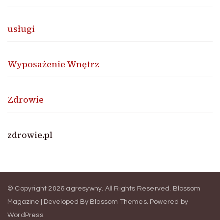
usługi
Wyposażenie Wnętrz
Zdrowie
zdrowie.pl
© Copyright 2026
agresywny
. All Rights Reserved.
Blossom
Magazine | Developed By
Blossom Themes
.
Powered by
WordPress
.